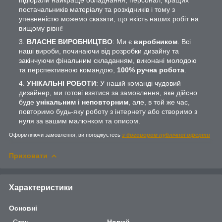
постачальників матеріалу та розхідників і тому з
упевненістю можемо сказати, що якість наших робіт на
вищому рівні!
ВЛАСНЕ ВИРОБНИЦТВО
: Ми є
виробником
. Всі
наші вироби, починаючи від розробки дизайну та
закінчуючи фінальним складанням, виконані молодою
та перспективною командою,
100% ручна робота
.
УНІКАЛЬНІ РОБОТИ
: У нашій команді чудовий
дизайнер, ми готові взятися за замовлення, яке дійсно
буде
унікальним і неповторним
, але, в той же час,
повторимо будь-яку роботу з інтернету або створимо з
нуля за вашим малюнком та описом.
Оформляючи замовлення, ви погоджуєтесь
з договором публічної оферти
Приховати
Характеристики
Основні
Стан
Новий