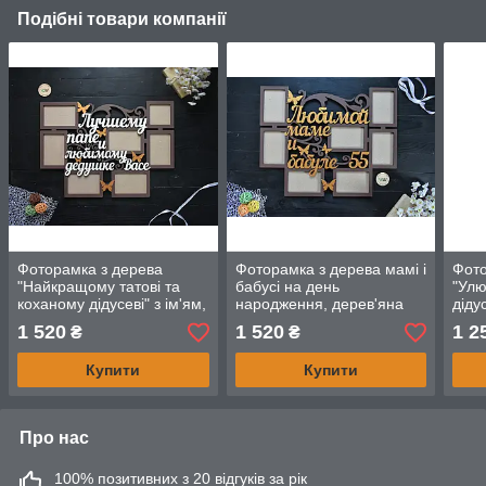
Подібні товари компанії
Фоторамка з дерева
Фоторамка з дерева мамі і
Фото
"Найкращому татові та
бабусі на день
"Улю
коханому дідусеві" з ім'ям,
народження, дерев'яна
діду
фоторамка на 7 фото
фоторамка на 55 років
1 520
1 520
1 2
₴
₴
(будь-яка дата).
Купити
Купити
Про нас
100% позитивних з 20 відгуків за рік