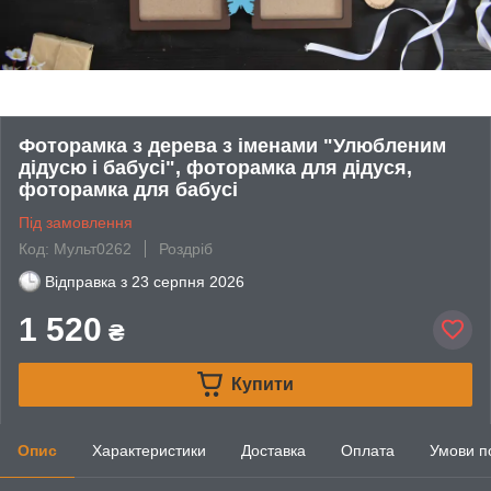
Фоторамка з дерева з іменами "Улюбленим
дідусю і бабусі", фоторамка для дідуся,
фоторамка для бабусі
Під замовлення
Код: Мульт0262
Роздріб
Відправка з
23 серпня 2026
1 520
₴
Купити
Опис
Характеристики
Доставка
Оплата
Умови п