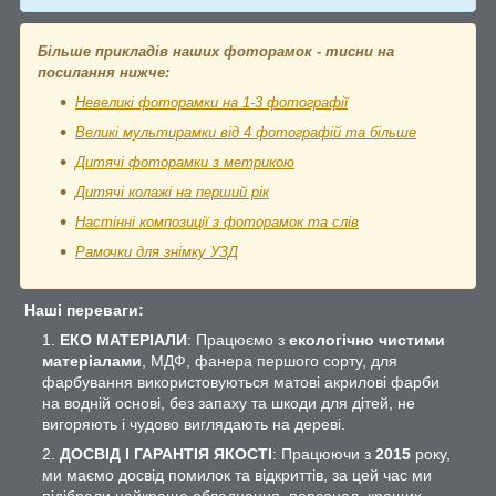
Більше прикладів наших фоторамок - тисни на
посилання нижче:
Невеликі фоторамки на 1-3 фотографії
Великі мультирамки від 4 фотографій та більше
Дитячі фоторамки з метрикою
Дитячі колажі на перший рік
Настінні композиції з фоторамок та слів
Рамочки для знімку УЗД
Наші переваги:
ЕКО МАТЕРІАЛИ
: Працюємо з
екологічно чистими
матеріалами
, МДФ, фанера першого сорту, для
фарбування використовуються матові акрилові фарби
на водній основі, без запаху та шкоди для дітей, не
вигоряють і чудово виглядають на дереві.
ДОСВІД І ГАРАНТІЯ ЯКОСТІ
: Працюючи з
2015
року,
ми маємо досвід помилок та відкриттів, за цей час ми
підібрали найкраще обладнання, персонал, кращих