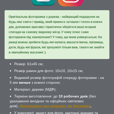
Оригінальна фоторамка з дерева - найкращий подарунок на
будь-яке свято і привід, який принесе затишок і тепло в кожен
дім, допоможе красиво і практично зберігати ваші яскраві
спогади на самому видному місці. У чому плюс саме
фоторамок під замовлення? У тому, що вони універсальні. На
рамці можна зробити будь-які написи, вказати імена, прізвища,
дати, будь-які фрази, які зрозумілі тільки вам, такого не знайти
в звичайному магазині :)
Розмір: 61х45 см;
Розмір рамок для фото: 10х10, 10х15 см;
Видимий розмір фотографій спереду фоторамки - на
5 мм
менше
з кожної сторони;
Матеріал: дерево (МДФ);
Терміни виготовлення: до
10 робочих днів
(без
урахування вихідних та офіційних святкових
днів);
Детальніше про терміни та доставку
.
У комплекті: захист для фото, картонні задники та