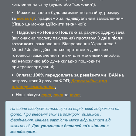
кріплення на стіну (вушко або "крокодил");
Можливо внести будь-які зміни по дизайну, розміру
та
кольору
, працюємо за індивідуальним замовленням
(Якщо це можна здійснити технічно!);
Надсилаємо
Новою Поштою
за рахунок одержувача
(включаючи послугу пакування)
протягом 3 днів після
готовності
замовлення. Відправлення Укрпоштою /
Meest / Justin здійснюється протягом 5 днів після
готовності замовлення і тільки для маленьких виробів,
які неможливо або дуже складно пошкодити
при транспортуванні;
Оплата:
100% передоплата за реквізитами IBAN
на
розрахунковий рахунок ФОП;
Детальніше про
оплату замовлення
.
Наші відгуки
тут
,
тут
та
тут
;
На сайті відображається ціна за виріб, який зображено на
фото. При внесенні змін за розміром, дизайном і
фарбування, кінцева вартість може відрізнятися від
зазначеної.
Для уточнення деталей зв'яжіться з
менеджером.