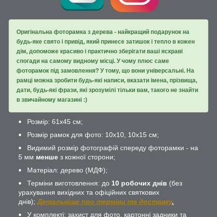
Оригінальна фоторамка з дерева - найкращий подарунок на
будь-яке свято і привід, який принесе затишок і тепло в кожен
дім, допоможе красиво і практично зберігати ваші яскраві
спогади на самому видному місці. У чому плюс саме
фоторамок під замовлення? У тому, що вони універсальні. На
рамці можна зробити будь-які написи, вказати імена, прізвища,
дати, будь-які фрази, які зрозумілі тільки вам, такого не знайти
в звичайному магазині :)
Розмір: 61х45 см;
Розмір рамок для фото: 10х10, 10х15 см;
Видимий розмір фотографій спереду фоторамки - на
5 мм
менше
з кожної сторони;
Матеріал: дерево (МДФ);
Терміни виготовлення: до
10 робочих днів
(без
урахування вихідних та офіційних святкових
днів);
Детальніше про терміни та доставку
.
У комплекті: захист для фото, картонні задники та