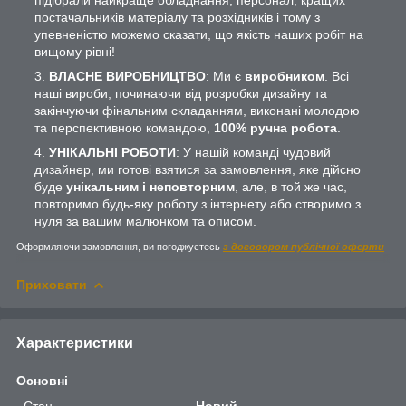
постачальників матеріалу та розхідників і тому з
упевненістю можемо сказати, що якість наших робіт на
вищому рівні!
ВЛАСНЕ ВИРОБНИЦТВО
: Ми є
виробником
. Всі
наші вироби, починаючи від розробки дизайну та
закінчуючи фінальним складанням, виконані молодою
та перспективною командою,
100% ручна робота
.
УНІКАЛЬНІ РОБОТИ
: У нашій команді чудовий
дизайнер, ми готові взятися за замовлення, яке дійсно
буде
унікальним і неповторним
, але, в той же час,
повторимо будь-яку роботу з інтернету або створимо з
нуля за вашим малюнком та описом.
Оформляючи замовлення, ви погоджуєтесь
з договором публічної оферти
Приховати
Характеристики
Основні
Стан
Новий