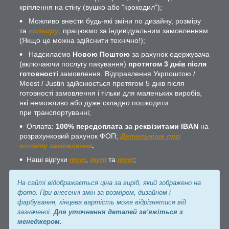
кріплення на стіну (вушко або "крокодил");
Можливо внести будь-які зміни по дизайну, розміру
та
кольору
, працюємо за індивідуальним замовленням
(Якщо це можна здійснити технічно!);
Надсилаємо
Новою Поштою
за рахунок одержувача
(включаючи послугу пакування)
протягом 3 днів після
готовності
замовлення. Відправлення Укрпоштою /
Meest / Justin здійснюється протягом 5 днів після
готовності замовлення і тільки для маленьких виробів,
які неможливо або дуже складно пошкодити
при транспортуванні;
Оплата:
100% передоплата за реквізитами IBAN
на
розрахунковий рахунок ФОП;
Детальніше про
оплату замовлення
.
Наші відгуки
тут
,
тут
та
тут
;
На сайті відображається ціна за виріб, який зображено на
фото. При внесенні змін за розміром, дизайном і
фарбування, кінцева вартість може відрізнятися від
зазначеної.
Для уточнення деталей зв'яжіться з
менеджером.