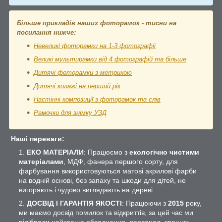
Більше прикладів наших фоторамок - тисни на
посилання нижче:
Невеликі фоторамки на 1-3 фотографії
Великі мультирамки від 4 фотографій та більше
Дитячі фоторамки з метрикою
Дитячі колажі на перший рік
Настінні композиції з фоторамок та слів
Рамочки для знімку УЗД
Наші переваги:
ЕКО МАТЕРІАЛИ
: Працюємо з
екологічно чистими
матеріалами
, МДФ, фанера першого сорту, для
фарбування використовуються матові акрилові фарби
на водній основі, без запаху та шкоди для дітей, не
вигоряють і чудово виглядають на дереві.
ДОСВІД І ГАРАНТІЯ ЯКОСТІ
: Працюючи з
2015
року,
ми маємо досвід помилок та відкриттів, за цей час ми
підібрали найкраще обладнання, персонал, кращих