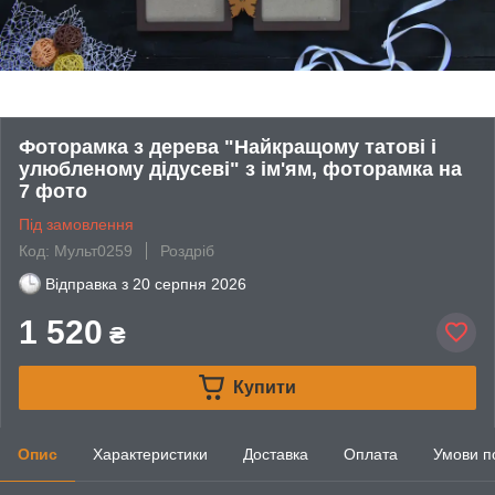
Фоторамка з дерева "Найкращому татові і
улюбленому дідусеві" з ім'ям, фоторамка на
7 фото
Під замовлення
Код: Мульт0259
Роздріб
Відправка з
20 серпня 2026
1 520
₴
Купити
Опис
Характеристики
Доставка
Оплата
Умови п