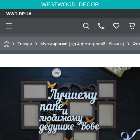
WESTWOOD_DECOR
WWD.DP.UA
Товари
Мультирамки (від 4 фотографій і більше)
Фот