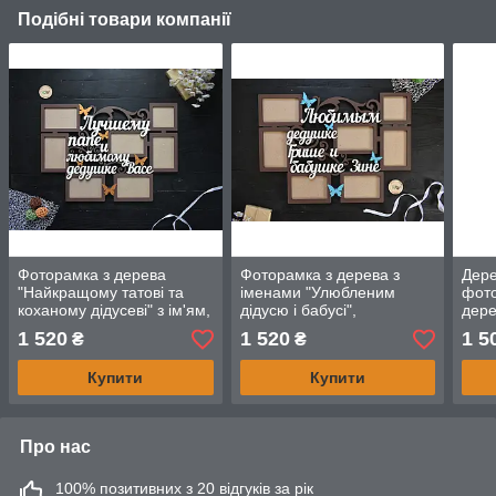
Подібні товари компанії
Фоторамка з дерева
Фоторамка з дерева з
Дере
"Найкращому татові та
іменами "Улюбленим
фото
коханому дідусеві" з ім'ям,
дідусю і бабусі",
дере
фоторамка на 7 фото
фоторамка для дідуся,
1 520
1 520
1 5
₴
₴
фоторамка для бабусі
Купити
Купити
Про нас
100% позитивних з 20 відгуків за рік