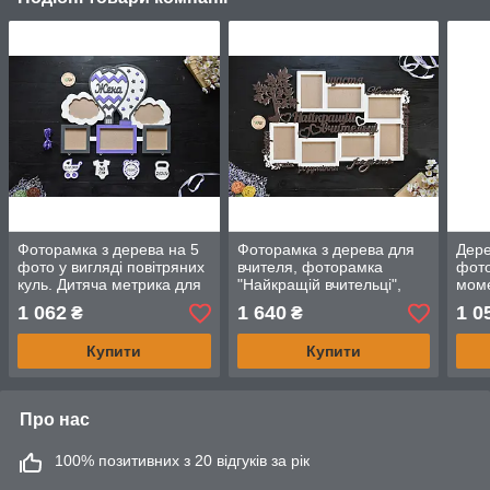
Фоторамка з дерева на 5
Фоторамка з дерева для
Дере
фото у вигляді повітряних
вчителя, фоторамка
фот
куль. Дитяча метрика для
"Найкращій вчительці",
моме
хлопчика. Євген (будь-яке
для класного керівника,
mome
1 062
1 640
1 0
₴
₴
ім'я)
вчитель
пода
Купити
Купити
Про нас
100% позитивних з 20 відгуків за рік