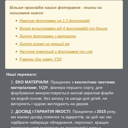
Більше прикладів наших фоторамок - тисни на
посилання нижче:
Невеликі фоторамки на 1-3 фотографії
Великі мультирамки від 4 фотографій та більше
Дитячі фоторамки з метрикою
Дитячі колажі на перший рік
Настінні композиції з фоторамок та слів
Рамочки для знімку УЗД
Наші переваги:
ЕКО МАТЕРІАЛИ
: Працюємо з
екологічно чистими
матеріалами
, МДФ, фанера першого сорту, для
фарбування використовуються матові акрилові фарби
на водній основі, без запаху та шкоди для дітей, не
вигоряють і чудово виглядають на дереві.
ДОСВІД І ГАРАНТІЯ ЯКОСТІ
: Працюючи з
2015
року,
ми маємо досвід помилок та відкриттів, за цей час ми
підібрали найкраще обладнання, персонал, кращих
постачальників матеріалу та розхідників і тому з