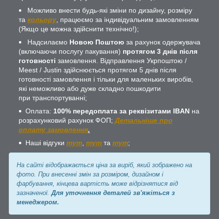
Можливо внести будь-які зміни по дизайну, розміру
та
кольору
, працюємо за індивідуальним замовленням
(Якщо це можна здійснити технічно!);
Надсилаємо
Новою Поштою
за рахунок одержувача
(включаючи послугу пакування)
протягом 3 днів після
готовності
замовлення. Відправлення Укрпоштою /
Meest / Justin здійснюється протягом 5 днів після
готовності замовлення і тільки для маленьких виробів,
які неможливо або дуже складно пошкодити
при транспортуванні;
Оплата:
100% передоплата за реквізитами IBAN
на
розрахунковий рахунок ФОП;
Детальніше про
оплату замовлення
.
Наші відгуки
тут
,
тут
та
тут
;
На сайті відображається ціна за виріб, який зображено на
фото. При внесенні змін за розміром, дизайном і
фарбування, кінцева вартість може відрізнятися від
зазначеної.
Для уточнення деталей зв'яжіться з
менеджером.