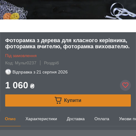
Фоторамка з дерева для класного керівника,
фоторамка вчителю, фоторамка вихователю.
Під замовлення
Код: Мульт0237
Роздріб
Відправка з
21 серпня 2026
1 060
₴
Купити
Опис
Характеристики
Доставка
Оплата
Умови п