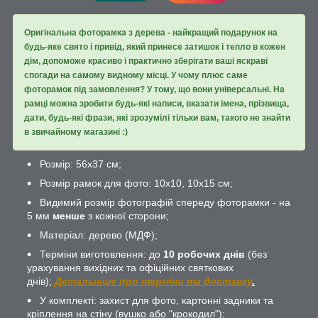
Оригінальна фоторамка з дерева - найкращий подарунок на
будь-яке свято і привід, який принесе затишок і тепло в кожен
дім, допоможе красиво і практично зберігати ваші яскраві
спогади на самому видному місці. У чому плюс саме
фоторамок під замовлення? У тому, що вони універсальні. На
рамці можна зробити будь-які написи, вказати імена, прізвища,
дати, будь-які фрази, які зрозумілі тільки вам, такого не знайти
в звичайному магазині :)
Розмір: 56х37 см;
Розмір рамок для фото: 10х10, 10х15 см;
Видимий розмір фотографій спереду фоторамки - на
5 мм
менше
з кожної сторони;
Матеріал: дерево (МДФ);
Терміни виготовлення: до
10 робочих днів
(без
урахування вихідних та офіційних святкових
днів);
Детальніше про терміни та доставку
.
У комплекті: захист для фото, картонні задники та
кріплення на стіну (вушко або "крокодил");