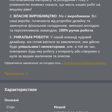
упевненістю можемо сказати, що якість наших робіт на
вищому рівні!
ВЛАСНЕ ВИРОБНИЦТВО
: Ми є
виробником
. Всі
наші вироби, починаючи від розробки дизайну та
закінчуючи фінальним складанням, виконані молодою
та перспективною командою,
100% ручна робота
.
УНІКАЛЬНІ РОБОТИ
: У нашій команді чудовий
дизайнер, ми готові взятися за замовлення, яке дійсно
буде
унікальним і неповторним
, але, в той же час,
повторимо будь-яку роботу з інтернету або створимо з
нуля за вашим малюнком та описом.
Оформляючи замовлення, ви погоджуєтесь
з договором публічної оферти
Приховати
Характеристики
Основні
Стан
Новий