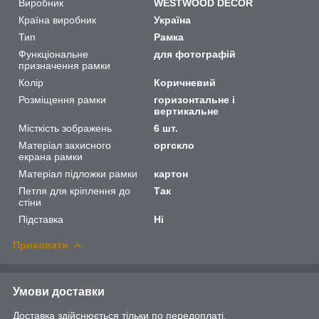
Виробник
WESTWOOD DECOR
Країна виробник
Україна
Тип
Рамка
Функціональне
для фотографій
призначення рамки
Колір
Коричневий
Розміщення рамки
горизонтальне і
вертикальне
Місткість зображень
6 шт.
Матеріал захисного
оргскло
екрана рамки
Матеріал підложки рамки
картон
Петля для кріплення до
Так
стіни
Підставка
Ні
Приховати
Умови доставки
Доставка здійснюється тільки по передоплаті.