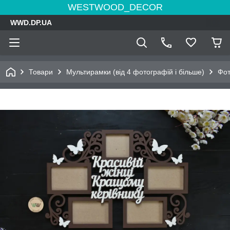
WESTWOOD_DECOR
WWD.DP.UA
Товари
Мультирамки (від 4 фотографій і більше)
Фот