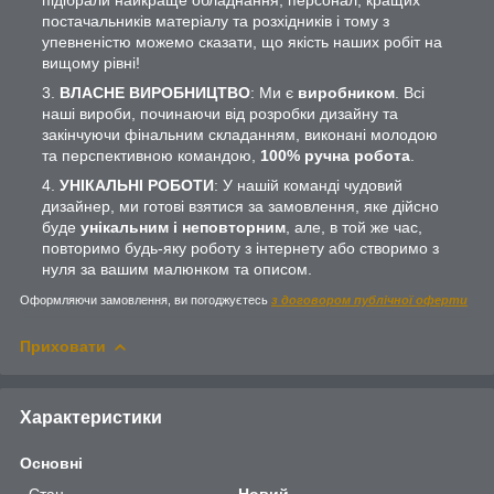
постачальників матеріалу та розхідників і тому з
упевненістю можемо сказати, що якість наших робіт на
вищому рівні!
ВЛАСНЕ ВИРОБНИЦТВО
: Ми є
виробником
. Всі
наші вироби, починаючи від розробки дизайну та
закінчуючи фінальним складанням, виконані молодою
та перспективною командою,
100% ручна робота
.
УНІКАЛЬНІ РОБОТИ
: У нашій команді чудовий
дизайнер, ми готові взятися за замовлення, яке дійсно
буде
унікальним і неповторним
, але, в той же час,
повторимо будь-яку роботу з інтернету або створимо з
нуля за вашим малюнком та описом.
Оформляючи замовлення, ви погоджуєтесь
з договором публічної оферти
Приховати
Характеристики
Основні
Стан
Новий