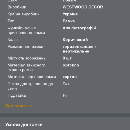
Виробник
WESTWOOD DECOR
Країна виробник
Україна
Тип
Рамка
Функціональне
для фотографій
призначення рамки
Колір
Коричневий
Розміщення рамки
горизонтальне і
вертикальне
Місткість зображень
8 шт.
Матеріал захисного
оргскло
екрана рамки
Матеріал підложки рамки
картон
Петля для кріплення до
Так
стіни
Підставка
Ні
Приховати
Умови доставки