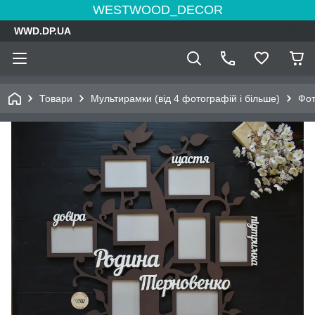
WESTWOOD_DECOR
WWD.DP.UA
Товари
Мультирамки (від 4 фотографій і більше)
Фот