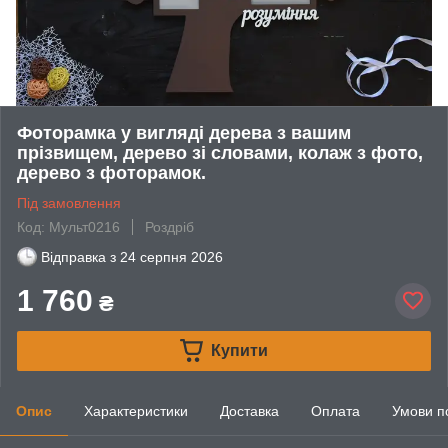
Фоторамка у вигляді дерева з вашим
прізвищем, дерево зі словами, колаж з фото,
дерево з фоторамок.
Під замовлення
Код: Мульт0216
Роздріб
Відправка з
24 серпня 2026
1 760
₴
Купити
Опис
Характеристики
Доставка
Оплата
Умови п