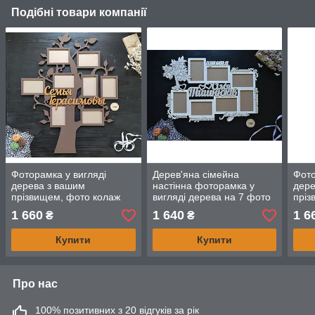
Подібні товари компанії
Фоторамка у вигляді
Дерев'яна сімейна
Фото
дерева з вашим
настінна фоторамка у
дере
прізвищем, фото колаж
вигляді дерева на 7 фото
пріз
дерево, дерево з
з прізвищем і накладними
дере
1 660
1 640
1 6
₴
₴
фоторамок
словами
фото
золо
Купити
Купити
Про нас
100% позитивних з 20 відгуків за рік