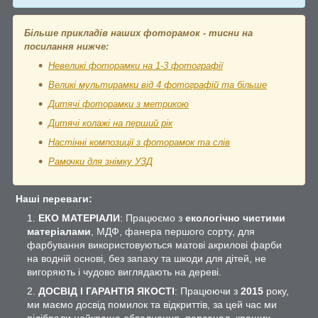
Більше прикладів наших фоторамок - тисни на
посилання нижче:
Невеликі фоторамки на 1-3 фотографії
Великі мультирамки від 4 фотографій та більше
Дитячі фоторамки з метрикою
Дитячі колажі на перший рік
Настінні композиції з фоторамок та слів
Рамочки для знімку УЗД
Наші переваги:
ЕКО МАТЕРІАЛИ
: Працюємо з
екологічно чистими
матеріалами
, МДФ, фанера першого сорту, для
фарбування використовуються матові акрилові фарби
на водній основі, без запаху та шкоди для дітей, не
вигоряють і чудово виглядають на дереві.
ДОСВІД І ГАРАНТІЯ ЯКОСТІ
: Працюючи з
2015
року,
ми маємо досвід помилок та відкриттів, за цей час ми
підібрали найкраще обладнання, персонал, кращих