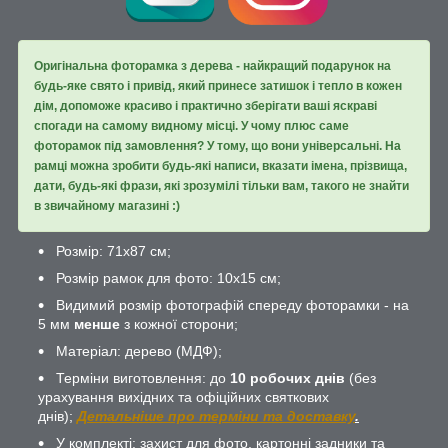
Оригінальна фоторамка з дерева - найкращий подарунок на
будь-яке свято і привід, який принесе затишок і тепло в кожен
дім, допоможе красиво і практично зберігати ваші яскраві
спогади на самому видному місці. У чому плюс саме
фоторамок під замовлення? У тому, що вони універсальні. На
рамці можна зробити будь-які написи, вказати імена, прізвища,
дати, будь-які фрази, які зрозумілі тільки вам, такого не знайти
в звичайному магазині :)
Розмір: 71х87 см;
Розмір рамок для фото: 10х15 см;
Видимий розмір фотографій спереду фоторамки - на
5 мм
менше
з кожної сторони;
Матеріал: дерево (МДФ);
Терміни виготовлення: до
10 робочих днів
(без
урахування вихідних та офіційних святкових
днів);
Детальніше про терміни та доставку
.
У комплекті: захист для фото, картонні задники та