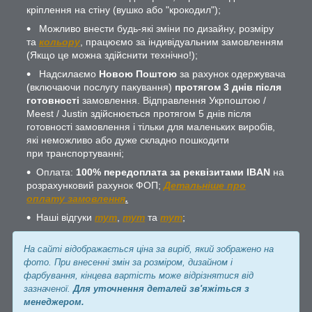
кріплення на стіну (вушко або "крокодил");
Можливо внести будь-які зміни по дизайну, розміру
та
кольору
, працюємо за індивідуальним замовленням
(Якщо це можна здійснити технічно!);
Надсилаємо
Новою Поштою
за рахунок одержувача
(включаючи послугу пакування)
протягом 3 днів після
готовності
замовлення. Відправлення Укрпоштою /
Meest / Justin здійснюється протягом 5 днів після
готовності замовлення і тільки для маленьких виробів,
які неможливо або дуже складно пошкодити
при транспортуванні;
Оплата:
100% передоплата за реквізитами IBAN
на
розрахунковий рахунок ФОП;
Детальніше про
оплату замовлення
.
Наші відгуки
тут
,
тут
та
тут
;
На сайті відображається ціна за виріб, який зображено на
фото. При внесенні змін за розміром, дизайном і
фарбування, кінцева вартість може відрізнятися від
зазначеної.
Для уточнення деталей зв'яжіться з
менеджером.