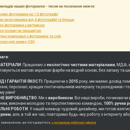
икладів наших фоторамок - тисни на посилання нижче:
ликі фоторамки на 1-3 фотографії
кі мультирамки від 4 фотографій та більше
ячі фоторамки з метрикою
чі колажі на перший рік
інні композиції з фоторамок та слів
очки для знімку УЗД
ваги:
МАТЕРІАЛИ
: Працюємо з
екологічно чистими матеріалами
, МДФ, 
овуються матові акрилові фарби на водній основі, без запаху та ш
Д І ГАРАНТІЯ ЯКОСТІ
: Працюючи з
2015
року, ми маємо досвід пом
ня, персонал, кращих постачальників матеріалу та розхідників і т
у рівні!
НЕ ВИРОБНИЦТВО
: Ми є
виробником
. Всі наші вироби, починаючи
ням, виконані молодою та перспективною командою,
100% ручна 
АЛЬНІ РОБОТИ
: У нашій команді чудовий дизайнер, ми готові взяти
орним
, але, в той же час, повторимо будь-яку роботу з інтернету 
замовлення, ви погоджуєтесь
з договором публічної оферти