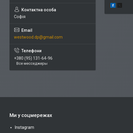
Софія
westwood.dp@gmail.com
+380 (95) 131-64-96
Все месседжеры
Ми у соцмережах
Instagram