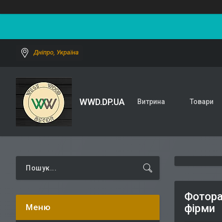
Дніпро, Україна
WWD.DP.UA
Витрина
Товари
Фотора
фірми