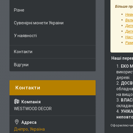
Більше пр
Різне
Неве
Вели
Сувенірні монети Украіни
Дит
Дитя
У наявності
Наст
Рам
Контакти
Наші пере
Відгуки
ЕКО 
використ
дереві.
ДОСВІ
обладнан
на вищом
ВЛАС
складан
WESTWOOD DECOR
УНІК
неповт
Оформляючи 
Дніпро, Україна