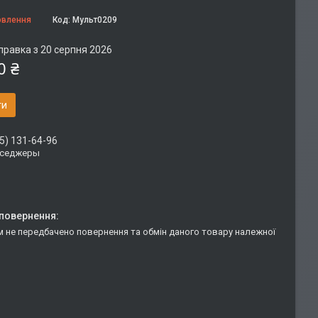
овлення
Код:
Мульт0209
правка з 20 серпня 2026
0 ₴
ти
5) 131-64-96
сседжеры