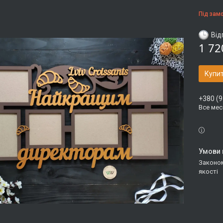
Під зам
Від
1 72
Купи
+380 (9
Все ме
Законом не передбачено повернення та обмін даного товару належної
якості