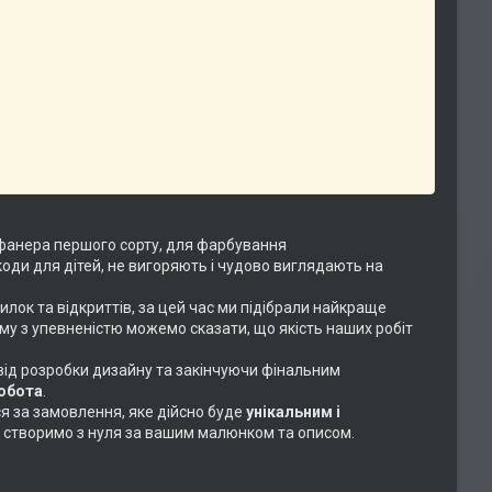
фанера першого сорту, для фарбування
коди для дітей, не вигоряють і чудово виглядають на
илок та відкриттів, за цей час ми підібрали найкраще
ому з упевненістю можемо сказати, що якість наших робіт
 від розробки дизайну та закінчуючи фінальним
робота
.
ся за замовлення, яке дійсно буде
унікальним і
або створимо з нуля за вашим малюнком та описом.