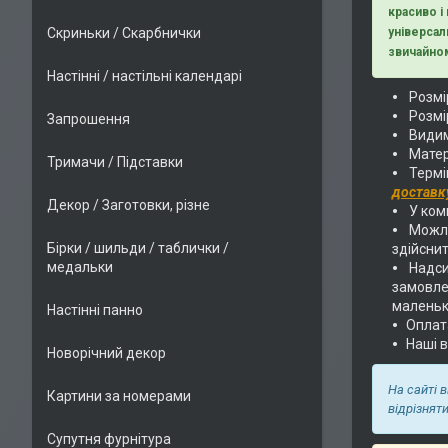
красиво і
Скриньки / Скарбнички
універсал
звичайном
Настінні / настільні календарі
Розмір
Розмір
Запрошення
Видим
Матер
Тримачи / Підставки
Термі
доставк
Декор / Заготовки, різне
У комп
Можли
Бірки / шильди / таблички /
здійснит
медальки
Надс
замовлен
маленьк
Настінні панно
Оплат
Наші 
Новорічний декор
На сайті 
Картини за номерами
відрізнят
Супутня фурнітура