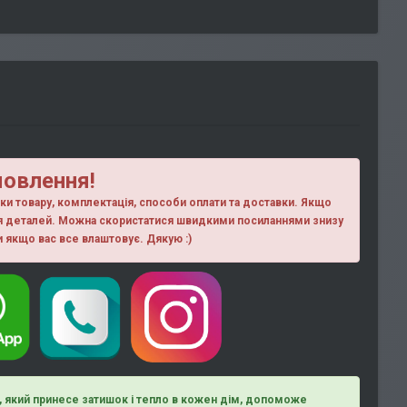
мовлення!
ики товару, комплектація, способи оплати та доставки. Якщо
ня деталей. Можна скористатися швидкими посиланнями знизу
ки якщо вас все влаштовує. Дякую :)
д, який принесе затишок і тепло в кожен дім, допоможе