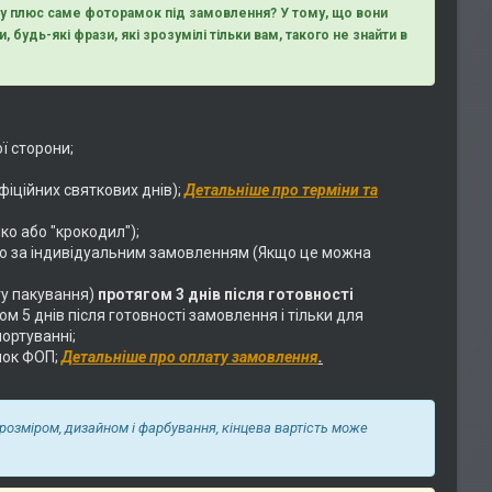
ому плюс саме фоторамок під замовлення? У тому, що вони
, будь-які фрази, які зрозумілі тільки вам, такого не знайти в
ї сторони;
фіційних святкових днів);
Детальніше про терміни та
ко або "крокодил");
о за індивідуальним замовленням (Якщо це можна
у пакування)
протягом 3 днів після готовності
 5 днів після готовності замовлення і тільки для
ортуванні;
нок ФОП;
Детальніше про оплату замовлення
.
 розміром, дизайном і фарбування, кінцева вартість може