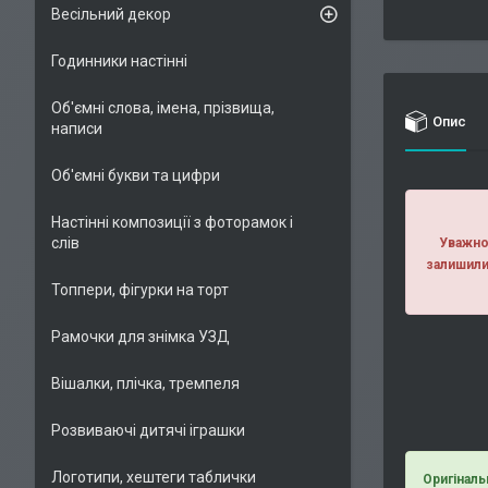
Весільний декор
Годинники настінні
Об'ємні слова, імена, прізвища,
Опис
написи
Об'ємні букви та цифри
Настінні композиції з фоторамок і
слів
Уважно 
залишили
Топпери, фігурки на торт
Рамочки для знімка УЗД
Вішалки, плічка, тремпеля
Розвиваючі дитячі іграшки
Логотипи, хештеги таблички
Оригіналь