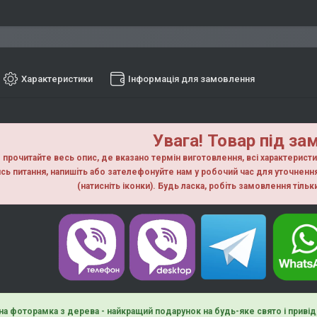
Характеристики
Інформація для замовлення
Увага! Товар під за
прочитайте весь опис, де вказано термін виготовлення, всі характерист
сь питання, напишiть або зателефонуйте нам у робочий час для уточнен
(натисніть іконки). Будь ласка, робiть замовлення тiль
на фоторамка з дерева - найкращий подарунок на будь-яке свято і приві