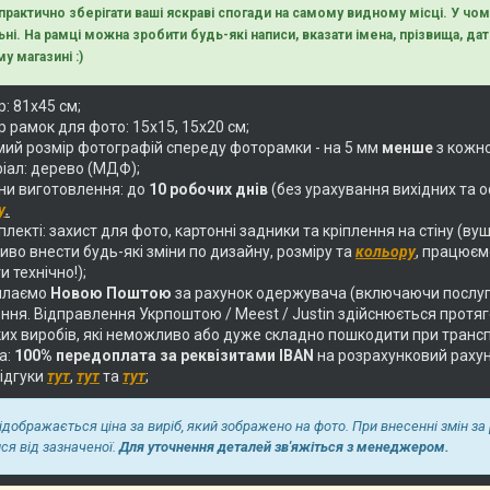
 практично зберігати ваші яскраві спогади на самому видному місці. У ч
ьні. На рамці можна зробити будь-які написи, вказати імена, прізвища, дати
у магазині :)
: 81х45 см;
 рамок для фото: 15х15, 15х20 см;
ий розмір фотографій спереду фоторамки - на 5 мм
менше
з кожно
іал: дерево (МДФ);
ни виготовлення: до
10 робочих днів
(без урахування вихідних та о
у
.
лекті: захист для фото, картонні задники та кріплення на стіну (вуш
во внести будь-які зміни по дизайну, розміру та
кольору
, працюєм
и технічно!);
илаємо
Новою Поштою
за рахунок одержувача (включаючи послуг
ня. Відправлення Укрпоштою / Meest / Justin здійснюється протягом
их виробів, які неможливо або дуже складно пошкодити при трансп
а:
100% передоплата за реквізитами IBAN
на розрахунковий раху
відгуки
тут
,
тут
та
тут
;
відображається ціна за виріб, який зображено на фото. При внесенні змін за
ися від зазначеної.
Для уточнення деталей зв'яжіться з менеджером.