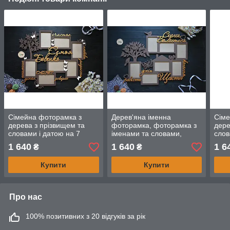
Сімейна фоторамка з
Дерев'яна іменна
Сіме
дерева з прізвищем та
фоторамка, фоторамка з
дере
словами і датою на 7
іменами та словами,
слов
фото. Дерев'яна
фотоколаж на 7 фото
(рос
1 640
1 640
1 6
₴
₴
фоторамка з метеликами.
фото
Купити
Купити
Про нас
100% позитивних з 20 відгуків за рік