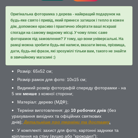
Оригінальна фоторамка з дерева - найкращий подарунок на
будь-яке свято і привід, який принесе затишок і тепло в кожен
дім, допоможе красиво і практично зберігати ваші яскраві
спогади на самому видному місці. У чому плюс саме
фоторамок під замовлення? У тому, що вони універсальні. На
рамці можна зробити будь-які написи, вказати імена, прізвища,
дати, будь-які фрази, які зрозумілі тільки вам, такого не знайти
в звичайному магазині :)
Розмір: 65х52 см;
Розмір рамок для фото: 10х15 см;
Видимий розмір фотографій спереду фоторамки - на
5 мм
менше
з кожної сторони;
Матеріал: дерево (МДФ);
Терміни виготовлення: до
10 робочих днів
(без
урахування вихідних та офіційних святкових
днів);
Детальніше про терміни та доставку
.
У комплекті: захист для фото, картонні задники та
кріплення на стіну (вушко або "крокодил");