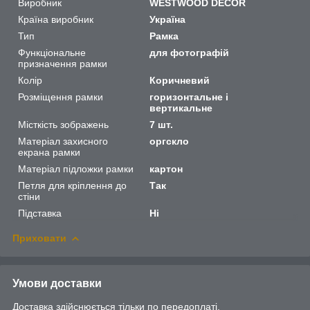
Виробник
WESTWOOD DECOR
Країна виробник
Україна
Тип
Рамка
Функціональне
для фотографій
призначення рамки
Колір
Коричневий
Розміщення рамки
горизонтальне і
вертикальне
Місткість зображень
7 шт.
Матеріал захисного
оргскло
екрана рамки
Матеріал підложки рамки
картон
Петля для кріплення до
Так
стіни
Підставка
Ні
Приховати
Умови доставки
Доставка здійснюється тільки по передоплаті.