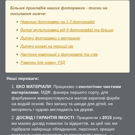
Більше прикладів наших фоторамок - тисни на
посилання нижче:
Невеликі фоторамки на 1-3 фотографії
Великі мультирамки від 4 фотографій та більше
Дитячі фоторамки з метрикою
Дитячі колажі на перший рік
Настінні композиції з фоторамок та слів
Рамочки для знімку УЗД
Наші переваги:
ЕКО МАТЕРІАЛИ
: Працюємо з
екологічно чистими
матеріалами
, МДФ, фанера першого сорту, для
фарбування використовуються матові акрилові фарби
на водній основі, без запаху та шкоди для дітей, не
вигоряють і чудово виглядають на дереві.
ДОСВІД І ГАРАНТІЯ ЯКОСТІ
: Працюючи з
2015
року,
ми маємо досвід помилок та відкриттів, за цей час ми
підібрали найкраще обладнання, персонал, кращих
постачальників матеріалу та розхідників і тому з