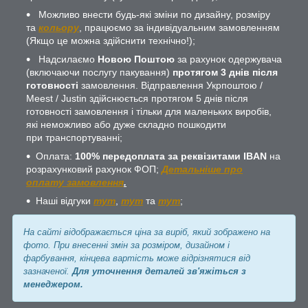
Можливо внести будь-які зміни по дизайну, розміру
та
кольору
, працюємо за індивідуальним замовленням
(Якщо це можна здійснити технічно!);
Надсилаємо
Новою Поштою
за рахунок одержувача
(включаючи послугу пакування)
протягом 3 днів після
готовності
замовлення. Відправлення Укрпоштою /
Meest / Justin здійснюється протягом 5 днів після
готовності замовлення і тільки для маленьких виробів,
які неможливо або дуже складно пошкодити
при транспортуванні;
Оплата:
100% передоплата за реквізитами IBAN
на
розрахунковий рахунок ФОП;
Детальніше про
оплату замовлення
.
Наші відгуки
тут
,
тут
та
тут
;
На сайті відображається ціна за виріб, який зображено на
фото. При внесенні змін за розміром, дизайном і
фарбування, кінцева вартість може відрізнятися від
зазначеної.
Для уточнення деталей зв'яжіться з
менеджером.