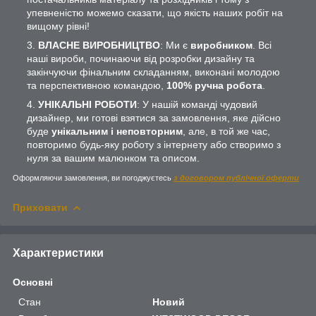
упевненістю можемо сказати, що якість наших робіт на
вищому рівні!
ВЛАСНЕ ВИРОБНИЦТВО
: Ми є
виробником
. Всі
наші вироби, починаючи від розробки дизайну та
закінчуючи фінальним складанням, виконані молодою
та перспективною командою,
100% ручна робота
.
УНІКАЛЬНІ РОБОТИ
: У нашій команді чудовий
дизайнер, ми готові взятися за замовлення, яке дійсно
буде
унікальним і неповторним
, але, в той же час,
повторимо будь-яку роботу з інтернету або створимо з
нуля за вашим малюнком та описом.
Оформляючи замовлення, ви погоджуєтесь
з договором публічної оферти
Приховати
Характеристики
Основні
Стан
Новий