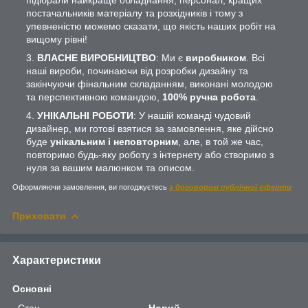
постачальників матеріалу та розхідників і тому з
упевненістю можемо сказати, що якість наших робіт на
вищому рівні!
ВЛАСНЕ ВИРОБНИЦТВО
: Ми є
виробником
. Всі
наші вироби, починаючи від розробки дизайну та
закінчуючи фінальним складанням, виконані молодою
та перспективною командою,
100% ручна робота
.
УНІКАЛЬНІ РОБОТИ
: У нашій команді чудовий
дизайнер, ми готові взятися за замовлення, яке дійсно
буде
унікальним і неповторним
, але, в той же час,
повторимо будь-яку роботу з інтернету або створимо з
нуля за вашим малюнком та описом.
Оформляючи замовлення, ви погоджуєтесь
з договором публічної оферти
Приховати
Характеристики
Основні
Стан
Новий