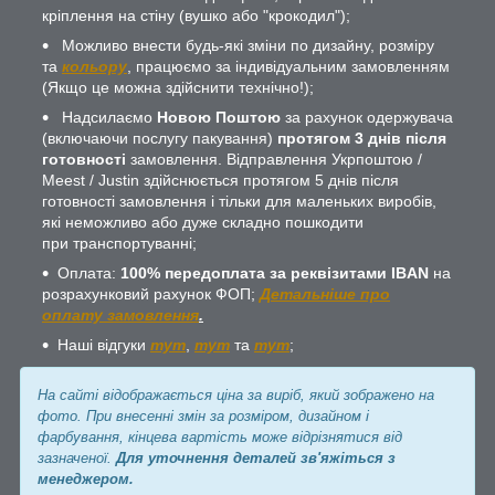
кріплення на стіну (вушко або "крокодил");
Можливо внести будь-які зміни по дизайну, розміру
та
кольору
, працюємо за індивідуальним замовленням
(Якщо це можна здійснити технічно!);
Надсилаємо
Новою Поштою
за рахунок одержувача
(включаючи послугу пакування)
протягом 3 днів після
готовності
замовлення. Відправлення Укрпоштою /
Meest / Justin здійснюється протягом 5 днів після
готовності замовлення і тільки для маленьких виробів,
які неможливо або дуже складно пошкодити
при транспортуванні;
Оплата:
100% передоплата за реквізитами IBAN
на
розрахунковий рахунок ФОП;
Детальніше про
оплату замовлення
.
Наші відгуки
тут
,
тут
та
тут
;
На сайті відображається ціна за виріб, який зображено на
фото. При внесенні змін за розміром, дизайном і
фарбування, кінцева вартість може відрізнятися від
зазначеної.
Для уточнення деталей зв'яжіться з
менеджером.