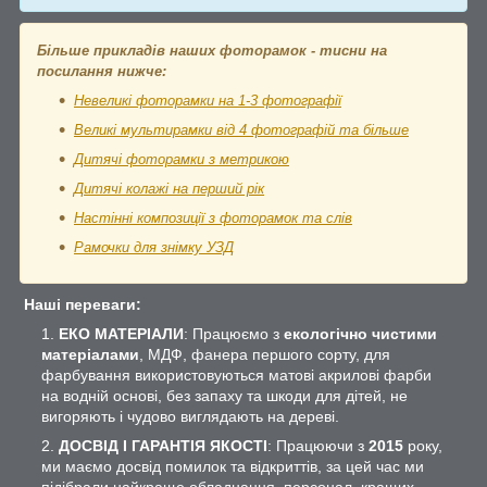
Більше прикладів наших фоторамок - тисни на
посилання нижче:
Невеликі фоторамки на 1-3 фотографії
Великі мультирамки від 4 фотографій та більше
Дитячі фоторамки з метрикою
Дитячі колажі на перший рік
Настінні композиції з фоторамок та слів
Рамочки для знімку УЗД
Наші переваги:
ЕКО МАТЕРІАЛИ
: Працюємо з
екологічно чистими
матеріалами
, МДФ, фанера першого сорту, для
фарбування використовуються матові акрилові фарби
на водній основі, без запаху та шкоди для дітей, не
вигоряють і чудово виглядають на дереві.
ДОСВІД І ГАРАНТІЯ ЯКОСТІ
: Працюючи з
2015
року,
ми маємо досвід помилок та відкриттів, за цей час ми
підібрали найкраще обладнання, персонал, кращих