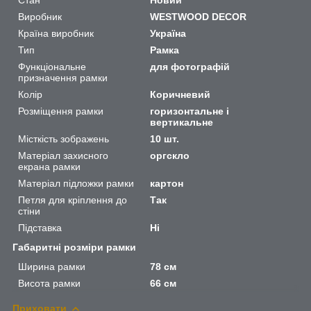
Виробник
WESTWOOD DECOR
Країна виробник
Україна
Тип
Рамка
Функціональне
для фотографій
призначення рамки
Колір
Коричневий
Розміщення рамки
горизонтальне і
вертикальне
Місткість зображень
10 шт.
Матеріал захисного
оргскло
екрана рамки
Матеріал підложки рамки
картон
Петля для кріплення до
Так
стіни
Підставка
Ні
Габаритні розміри рамки
Ширина рамки
78 см
Висота рамки
66 см
Приховати