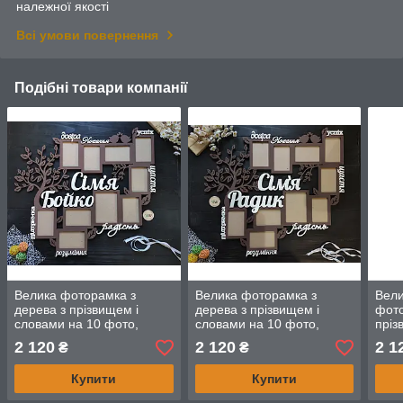
належної якості
Всі умови повернення
Подібні товари компанії
Велика фоторамка з
Велика фоторамка з
Вели
дерева з прізвищем і
дерева з прізвищем і
фото
словами на 10 фото,
словами на 10 фото,
пріз
фоторамка на річницю,
фоторамка на річницю,
весі
2 120
2 120
2 1
₴
₴
подарунок для сім'ї.
фоторамка на ювілей
мул
Купити
Купити