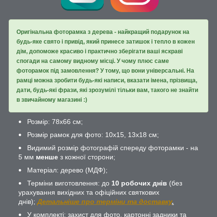
Оригінальна фоторамка з дерева - найкращий подарунок на
будь-яке свято і привід, який принесе затишок і тепло в кожен
дім, допоможе красиво і практично зберігати ваші яскраві
спогади на самому видному місці. У чому плюс саме
фоторамок під замовлення? У тому, що вони універсальні. На
рамці можна зробити будь-які написи, вказати імена, прізвища,
дати, будь-які фрази, які зрозумілі тільки вам, такого не знайти
в звичайному магазині :)
Розмір: 78х66 см;
Розмір рамок для фото: 10х15, 13х18 см;
Видимий розмір фотографій спереду фоторамки - на
5 мм
менше
з кожної сторони;
Матеріал: дерево (МДФ);
Терміни виготовлення: до
10 робочих днів
(без
урахування вихідних та офіційних святкових
днів);
Детальніше про терміни та доставку
.
У комплекті: захист для фото, картонні задники та