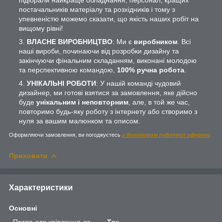
постачальників матеріалу та розхідників і тому з
упевненістю можемо сказати, що якість наших робіт на
вищому рівні!
ВЛАСНЕ ВИРОБНИЦТВО
: Ми є
виробником
. Всі
наші вироби, починаючи від розробки дизайну та
закінчуючи фінальним складанням, виконані молодою
та перспективною командою,
100% ручна робота
.
УНІКАЛЬНІ РОБОТИ
: У нашій команді чудовий
дизайнер, ми готові взятися за замовлення, яке дійсно
буде
унікальним і неповторним
, але, в той же час,
повторимо будь-яку роботу з інтернету або створимо з
нуля за вашим малюнком та описом.
Оформляючи замовлення, ви погоджуєтесь
з договором публічної оферти
Приховати
Характеристики
Основні
Петля для кріплення до
Так