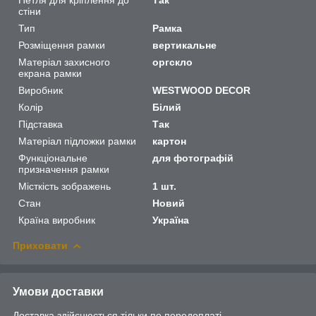
стіни
Тип
Рамка
Розміщення рамки
вертикальне
Матеріал захисного
оргскло
екрана рамки
Виробник
WESTWOOD DECOR
Колір
Білий
Підставка
Так
Матеріал підложки рамки
картон
Функціональне
для фотографій
призначення рамки
Місткість зображень
1 шт.
Стан
Новий
Країна виробник
Україна
Приховати
Умови доставки
Доставка здійснюється тільки по передоплаті.