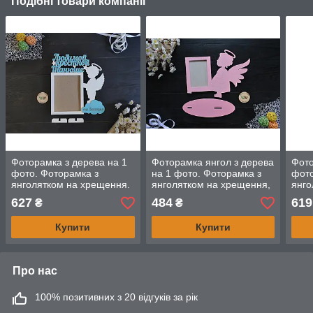
Подібні товари компанії
Фоторамка з дерева на 1
Фоторамка янгол з дерева
Фото
фото. Фоторамка з
на 1 фото. Фоторамка з
фото
янголятком на хрещення.
янголятком на хрещення,
янго
Фоторамка хрещеній
на хрещення, на
на х
627
484
619
₴
₴
хрестини. Подарунок
хрещ
хрещеній
Купити
Купити
Про нас
100% позитивних з 20 відгуків за рік