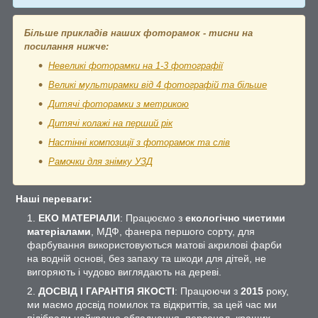
Більше прикладів наших фоторамок - тисни на
посилання нижче:
Невеликі фоторамки на 1-3 фотографії
Великі мультирамки від 4 фотографій та більше
Дитячі фоторамки з метрикою
Дитячі колажі на перший рік
Настінні композиції з фоторамок та слів
Рамочки для знімку УЗД
Наші переваги:
ЕКО МАТЕРІАЛИ
: Працюємо з
екологічно чистими
матеріалами
, МДФ, фанера першого сорту, для
фарбування використовуються матові акрилові фарби
на водній основі, без запаху та шкоди для дітей, не
вигоряють і чудово виглядають на дереві.
ДОСВІД І ГАРАНТІЯ ЯКОСТІ
: Працюючи з
2015
року,
ми маємо досвід помилок та відкриттів, за цей час ми
підібрали найкраще обладнання, персонал, кращих