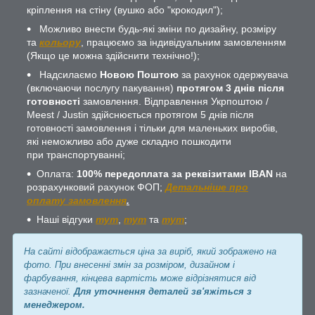
кріплення на стіну (вушко або "крокодил");
Можливо внести будь-які зміни по дизайну, розміру
та
кольору
, працюємо за індивідуальним замовленням
(Якщо це можна здійснити технічно!);
Надсилаємо
Новою Поштою
за рахунок одержувача
(включаючи послугу пакування)
протягом 3 днів після
готовності
замовлення. Відправлення Укрпоштою /
Meest / Justin здійснюється протягом 5 днів після
готовності замовлення і тільки для маленьких виробів,
які неможливо або дуже складно пошкодити
при транспортуванні;
Оплата:
100% передоплата за реквізитами IBAN
на
розрахунковий рахунок ФОП;
Детальніше про
оплату замовлення
.
Наші відгуки
тут
,
тут
та
тут
;
На сайті відображається ціна за виріб, який зображено на
фото. При внесенні змін за розміром, дизайном і
фарбування, кінцева вартість може відрізнятися від
зазначеної.
Для уточнення деталей зв'яжіться з
менеджером.