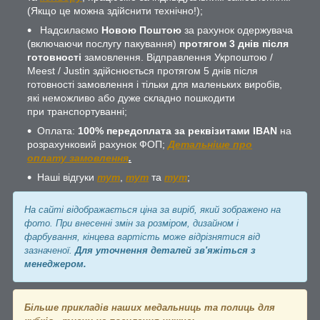
(Якщо це можна здійснити технічно!);
Надсилаємо
Новою Поштою
за рахунок одержувача
(включаючи послугу пакування)
протягом 3 днів після
готовності
замовлення. Відправлення Укрпоштою /
Meest / Justin здійснюється протягом 5 днів після
готовності замовлення і тільки для маленьких виробів,
які неможливо або дуже складно пошкодити
при транспортуванні;
Оплата:
100% передоплата за реквізитами IBAN
на
розрахунковий рахунок ФОП;
Детальніше про
оплату замовлення
.
Наші відгуки
тут
,
тут
та
тут
;
На сайті відображається ціна за виріб, який зображено на
фото. При внесенні змін за розміром, дизайном і
фарбування, кінцева вартість може відрізнятися від
зазначеної.
Для уточнення деталей зв'яжіться з
менеджером.
Більше прикладів наших медальниць та полиць для