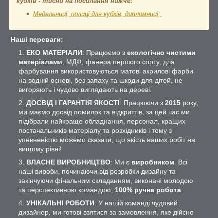
кубків - тисни на посилання нижче:
Медальниці, полиці для кубків, дипломниці;
Наші переваги:
ЕКО МАТЕРІАЛИ
: Працюємо з
екологічно чистими
матеріалами
, МДФ, фанера першого сорту, для
фарбування використовуються матові акрилові фарби
на водній основі, без запаху та шкоди для дітей, не
вигоряють і чудово виглядають на дереві.
ДОСВІД І ГАРАНТІЯ ЯКОСТІ
: Працюючи з
2015
року,
ми маємо досвід помилок та відкриттів, за цей час ми
підібрали найкраще обладнання, персонал, кращих
постачальників матеріалу та розхідників і тому з
упевненістю можемо сказати, що якість наших робіт на
вищому рівні!
ВЛАСНЕ ВИРОБНИЦТВО
: Ми є
виробником
. Всі
наші вироби, починаючи від розробки дизайну та
закінчуючи фінальним складанням, виконані молодою
та перспективною командою,
100% ручна робота
.
УНІКАЛЬНІ РОБОТИ
: У нашій команді чудовий
дизайнер, ми готові взятися за замовлення, яке дійсно