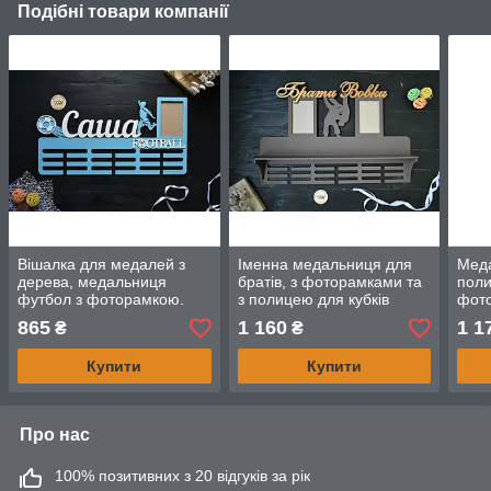
Подібні товари компанії
Вішалка для медалей з
Іменна медальниця для
Меда
дерева, медальниця
братів, з фоторамками та
поли
футбол з фоторамкою.
з полицею для кубків
фото
Саша (будь-який вид
"Боротьба", з дерева
Імен
865
1 160
1 1
₴
₴
спорту та ім'я)
меда
брат
Купити
Купити
Про нас
100% позитивних з 20 відгуків за рік