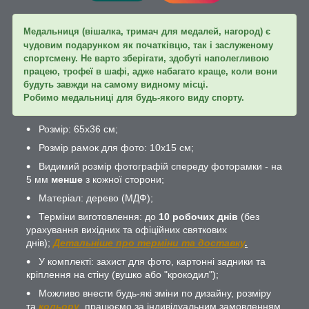
Медальниця (вішалка, тримач для медалей, нагород) є
чудовим подарунком як початківцю, так і заслуженому
спортсмену. Не варто зберігати, здобуті наполегливою
працею, трофеї в шафі, адже набагато краще, коли вони
будуть завжди на самому видному місці.
Робимо медальниці для будь-якого виду спорту.
Розмір: 65х36 см;
Розмір рамок для фото: 10х15 см;
Видимий розмір фотографій спереду фоторамки - на
5 мм
менше
з кожної сторони;
Матеріал: дерево (МДФ);
Терміни виготовлення: до
10 робочих днів
(без
урахування вихідних та офіційних святкових
днів);
Детальніше про терміни та доставку
.
У комплекті: захист для фото, картонні задники та
кріплення на стіну (вушко або "крокодил");
Можливо внести будь-які зміни по дизайну, розміру
та
кольору
, працюємо за індивідуальним замовленням