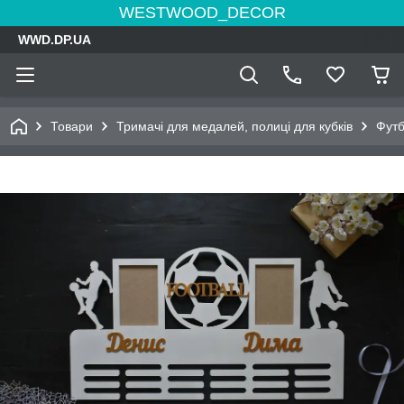
WESTWOOD_DECOR
WWD.DP.UA
Товари
Тримачі для медалей, полиці для кубків
Фут