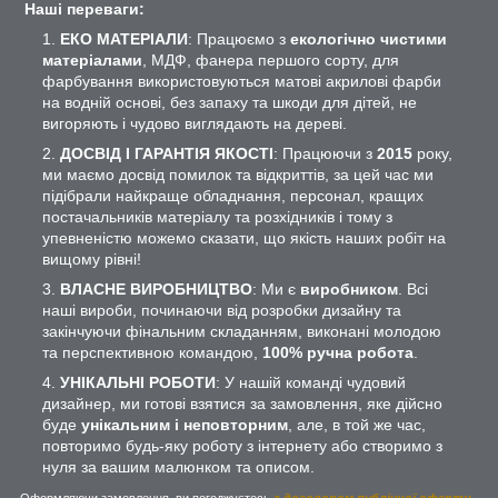
Наші переваги:
ЕКО МАТЕРІАЛИ
: Працюємо з
екологічно чистими
матеріалами
, МДФ, фанера першого сорту, для
фарбування використовуються матові акрилові фарби
на водній основі, без запаху та шкоди для дітей, не
вигоряють і чудово виглядають на дереві.
ДОСВІД І ГАРАНТІЯ ЯКОСТІ
: Працюючи з
2015
року,
ми маємо досвід помилок та відкриттів, за цей час ми
підібрали найкраще обладнання, персонал, кращих
постачальників матеріалу та розхідників і тому з
упевненістю можемо сказати, що якість наших робіт на
вищому рівні!
ВЛАСНЕ ВИРОБНИЦТВО
: Ми є
виробником
. Всі
наші вироби, починаючи від розробки дизайну та
закінчуючи фінальним складанням, виконані молодою
та перспективною командою,
100% ручна робота
.
УНІКАЛЬНІ РОБОТИ
: У нашій команді чудовий
дизайнер, ми готові взятися за замовлення, яке дійсно
буде
унікальним і неповторним
, але, в той же час,
повторимо будь-яку роботу з інтернету або створимо з
нуля за вашим малюнком та описом.
Оформляючи замовлення, ви погоджуєтесь
з договором публічної оферти