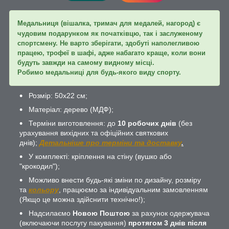
Медальниця (вішалка, тримач для медалей, нагород) є
чудовим подарунком як початківцю, так і заслуженому
спортсмену. Не варто зберігати, здобуті наполегливою
працею, трофеї в шафі, адже набагато краще, коли вони
будуть завжди на самому видному місці.
Робимо медальниці для будь-якого виду спорту.
Розмір: 50х22 см;
Матеріал: дерево (МДФ);
Терміни виготовлення: до
10 робочих днів
(без
урахування вихідних та офіційних святкових
днів);
Детальніше про терміни та доставку
.
У комплекті: кріплення на стіну (вушко або
"крокодил");
Можливо внести будь-які зміни по дизайну, розміру
та
кольору
, працюємо за індивідуальним замовленням
(Якщо це можна здійснити технічно!);
Надсилаємо
Новою Поштою
за рахунок одержувача
(включаючи послугу пакування)
протягом 3 днів після