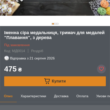
Іменна сіра медальниця, тримач для медалей
"Плавання", з дерева
Під замовлення
Код: МД0014
Роздріб
Відправка з
21 серпня 2026
475
₴
Купити
Опис
Характеристики
Доставка
Оплата
Умови п