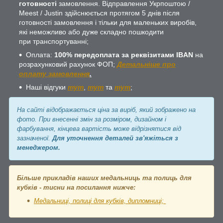
готовності
замовлення. Відправлення Укрпоштою /
Meest / Justin здійснюється протягом 5 днів після
готовності замовлення і тільки для маленьких виробів,
які неможливо або дуже складно пошкодити
при транспортуванні;
Оплата:
100% передоплата за реквізитами IBAN
на
розрахунковий рахунок ФОП;
Детальніше про
оплату замовлення
.
Наші відгуки
тут
,
тут
та
тут
;
На сайті відображається ціна за виріб, який зображено на
фото. При внесенні змін за розміром, дизайном і
фарбування, кінцева вартість може відрізнятися від
зазначеної.
Для уточнення деталей зв'яжіться з
менеджером.
Більше прикладів наших медальниць та полиць для
кубків - тисни на посилання нижче:
Медальниці, полиці для кубків, дипломниці;