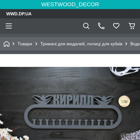
WESTWOOD_DECOR
WWD.DP.UA
Товари
Тримачі для медалей, полиці для кубків
Водн