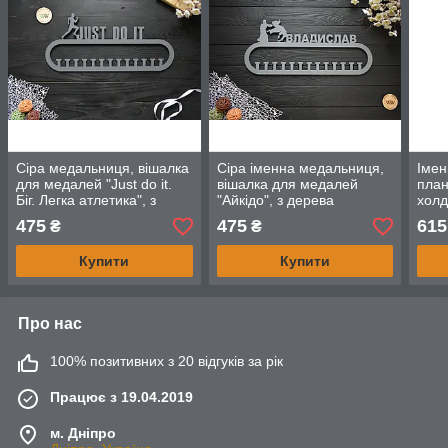
Сіра медальниця, вішалка
Сіра іменна медальниця,
Іме
для медалей "Just do it.
вішалка для медалей
план
Біг. Легка атлетика", з
"Айкідо", з дерева
холд
дерева
меда
475
475
615
₴
₴
Купити
Купити
Про нас
100% позитивних з 20 відгуків за рік
Працює з 19.04.2019
м. Дніпро